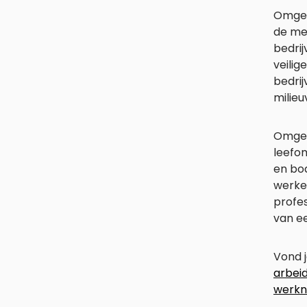
Omgev
de men
bedrij
veilig
bedrij
milieu
Omgev
leefo
en bo
werke
profes
van e
Vond j
arbei
werkn