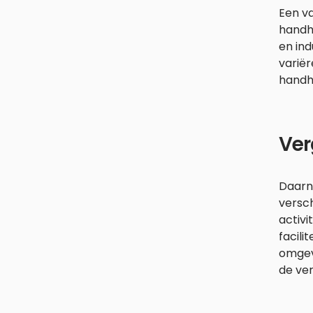
Een va
handh
en ind
variër
handh
Ver
Daarn
versch
activi
facili
omgev
de ver