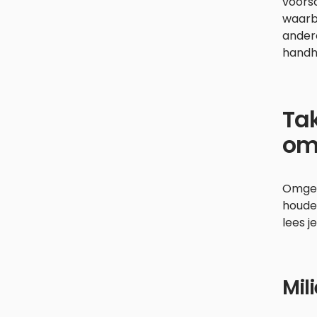
voorsc
waarb
ander
handh
Ta
om
Omgev
houden
lees j
Mil