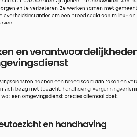
hriften. Deze diensten zijn gericht om de kwaliteit van d
orgen en te verbeteren. Ze werken samen met gemeente
e overheidsinstanties om een breed scala aan milieu- e
aven.
ken en verantwoordelijkhede
gevingsdienst
ingsdiensten hebben een breed scala aan taken en vera
 zich bezig met toezicht, handhaving, vergunningverleni
e wat een omgevingsdienst precies allemaal doet.
ieutoezicht en handhaving