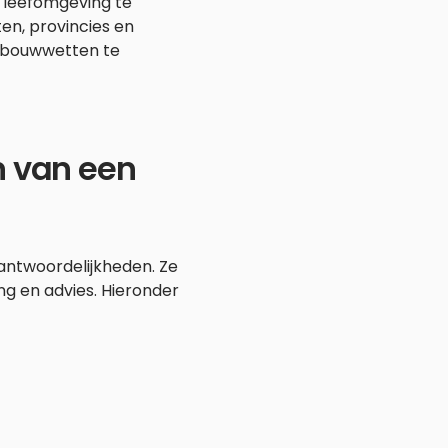
e leefomgeving te
n, provincies en
n bouwwetten te
n van een
ntwoordelijkheden. Ze
ng en advies. Hieronder