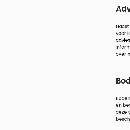
Adv
Naast
voorli
advies
inform
over m
Bo
Bodems
en be
deze t
besch