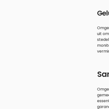
Gel
Omgev
uit om
stedel
monito
vermi
Sa
Omgev
gemee
essen
garand