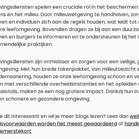
ingsdiensten spelen een cruciale rol in het beschermen
s en het milieu. Door milieuwetgeving te handhaven, zor
ven en individuen zich aan de regels houden, wat leidt to
ere leefomgeving. Bovendien dragen ze bij aan een duurz
ven en burgers te informeren en te ondersteunen bij het
vriendelijke praktijken.
ingsdiensten zijn onmisbaar en zorgen voor een veilige
mgeving. Met hun brede takenpakket, van milieutoezicht 
demsanering, houden ze onze leefomgeving schoon en vei
n met verschillende overheidsinstanties en het opleiden
sionals, maken ze een nog grotere impact. Dankzij hun in
en schonere en gezondere omgeving.
e dit interessant en wil je meer blogs lezen? Lees dan
wel
dsvoorwaarden worden het meest gewaardeerd
of
handi
emerstekort
.