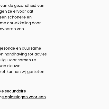
 van de gezondheid van
gen ze ervoor dat
t een schonere en
ame ontwikkeling door
 invoeren van
, gezonde en duurzame
en handhaving tot advies
lig. Door samen te
 van nieuwe
zet kunnen wij genieten
ke secundaire
ge oplossingen voor een