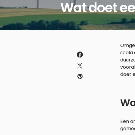
Wat doet e
Omgev
scala 
duurz
vooral
doet e
Wa
Een om
gemeen