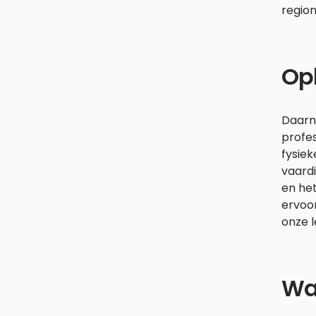
regio
Op
Daarna
profes
fysiek
vaardi
en he
ervoor
onze 
Wa