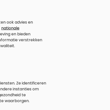
ten ook advies en
s
nationale
eving en bieden
informatie verstrekken
aliteit.
ensten. Ze identificeren
ndere instanties om
sgezondheid te
 te waarborgen.