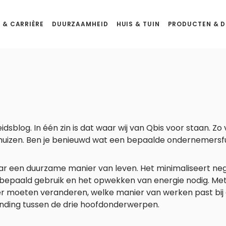
 & CARRIÈRE
DUURZAAMHEID
HUIS & TUIN
PRODUCTEN & D
og. In één zin is dat waar wij van Qbis voor staan. Zo v
 huizen. Ben je benieuwd wat een bepaalde ondernemersfunc
ar een duurzame manier van leven. Het minimaliseert ne
en bepaald gebruik en het opwekken van energie nodig. M
r moeten veranderen, welke manier van werken past bij d
binding tussen de drie hoofdonderwerpen.