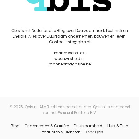
Qbis is het Nederlandse Blog over Duurzaamheid, Techniek en
Energie. Alles over Duurzaam ondernemen, bouwen en leven.
Contact: info@qbis.nl
Partner websites:
woonwijsheid.nl
mannenmagazine.be
© 2025. Qbis.nl. Alle Rechten voorbehouden. Qbis.nl is onderdeel
van het
Poen.nl
Portfolio B.V.
Blog
Ondernemen & Carrière
Duurzaamheid
Huis & Tuin
Producten & Diensten
Over Qbis