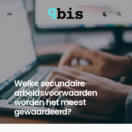
Welke secundaire
arbeidsvoorwaarden
worden het meest
gewaardeerd?