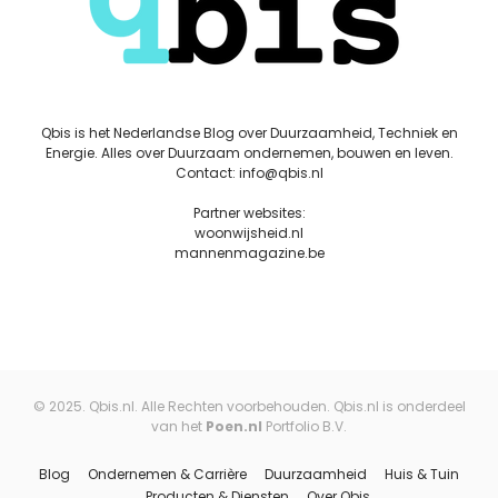
Qbis is het Nederlandse Blog over Duurzaamheid, Techniek en
Energie. Alles over Duurzaam ondernemen, bouwen en leven.
Contact: info@qbis.nl
Partner websites:
woonwijsheid.nl
mannenmagazine.be
© 2025. Qbis.nl. Alle Rechten voorbehouden. Qbis.nl is onderdeel
van het
Poen.nl
Portfolio B.V.
Blog
Ondernemen & Carrière
Duurzaamheid
Huis & Tuin
Producten & Diensten
Over Qbis