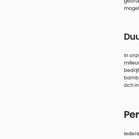
gebrui
mogeli
Duu
In onz
milieu
bedri
bambo
zich i
Per
Iedere