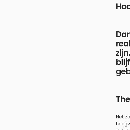
Hoo
Dan
rea
zij
blij
geb
The
Net zo
hoogw