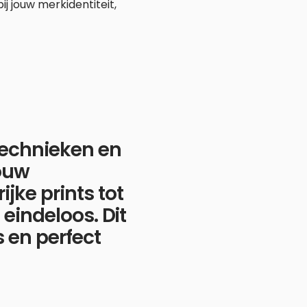
j jouw merkidentiteit,
ktechnieken en
jouw
jke prints tot
 eindeloos. Dit
s en perfect