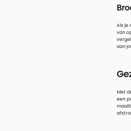
Bro
Als je
van op
verge
aan j
Ge
Met d
een p
maalti
afstra