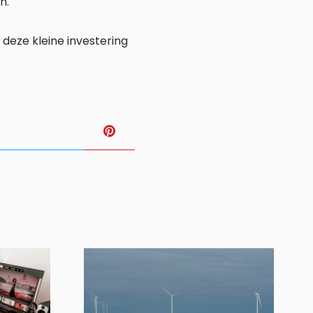
n.
deze kleine investering
T