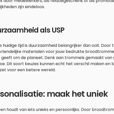
k door medewerkers, als relatiegeschenk of als promoti
jkheden zijn eindeloos.
rzaamheid als USP
e huidige tijd is duurzaamheid belangrijker dan ooit. Door 
vriendelijke materialen voor jouw bedrukte broodtrommels,
jf geeft om de planeet. Denk aan trommels gemaakt van g
e. Dit soort keuzes kunnen echt het verschil maken en l
nzet voor een betere wereld.
sonalisatie: maak het uniek
en houdt van iets unieks en persoonlijks. Door broodtro