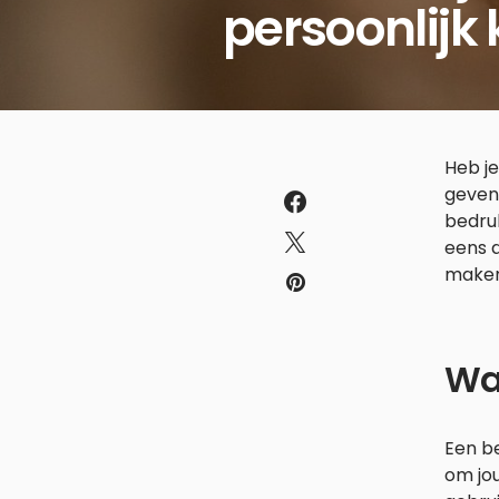
persoonlijk
Heb je
geven
bedru
eens 
maken
Wa
Een b
om jou