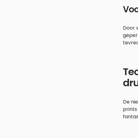
Voo
Door 
geper
tevre
Tec
dr
De ni
prints
fantas