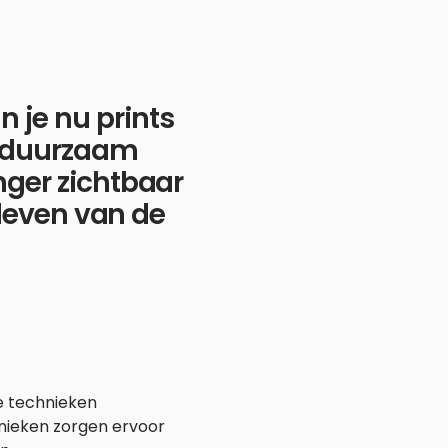
 je nu prints
ls duurzaam
anger zichtbaar
s leven van de
e technieken
nieken zorgen ervoor