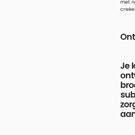
met na
creëer
Ont
Je 
ont
bro
sub
zor
aan