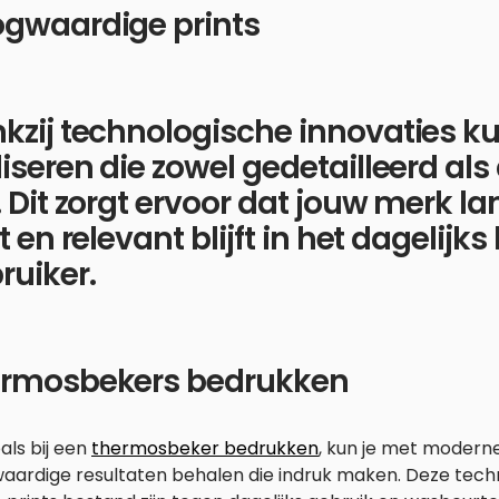
gwaardige prints
kzij technologische innovaties kun
liseren die zowel gedetailleerd a
n. Dit zorgt ervoor dat jouw merk l
ft en relevant blijft in het dagelijk
ruiker.
rmosbekers bedrukken
als bij een
thermosbeker bedrukken
, kun je met modern
aardige resultaten behalen die indruk maken. Deze tech