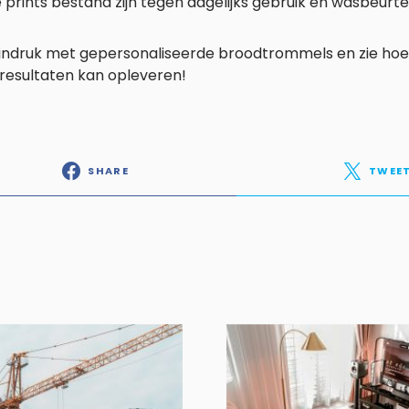
 prints bestand zijn tegen dagelijks gebruik en wasbeurte
indruk met gepersonaliseerde broodtrommels en zie hoe 
resultaten kan opleveren!
SHARE
TWEE