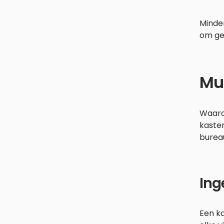
Minder
om gef
Mul
Waaro
kaste
bureau
Ing
Een k