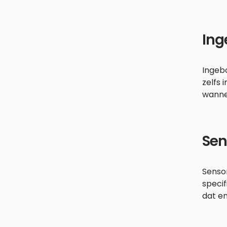
Ing
Ingebo
zelfs 
wannee
Sen
Senso
specif
dat en