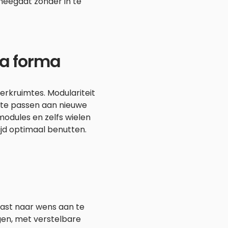
 meegaat zonder in te
ima forma
werkruimtes. Modulariteit
an te passen aan nieuwe
odules en zelfs wielen
ijd optimaal benutten.
 kast naar wens aan te
rgen, met verstelbare