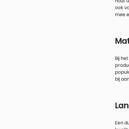
hout u
ook v
mee en
Mat
Bij he
produ
popul
bij aa
Lan
Een du