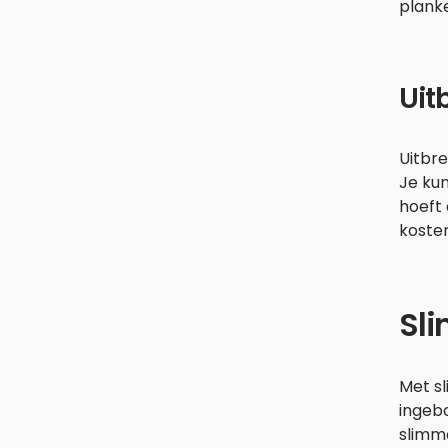
planke
Uit
Uitbre
Je ku
hoeft 
kosten
Sli
Met sl
ingebo
slimm