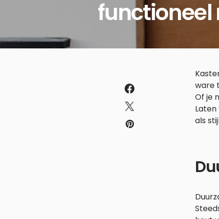
functioneel 
Kasten
ware t
Of je 
Laten 
als sti
Duu
Duurz
Steed