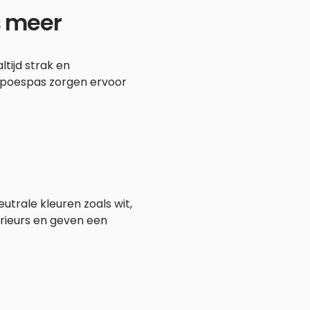
s meer
ltijd strak en
ig poespas zorgen ervoor
utrale kleuren zoals wit,
erieurs en geven een