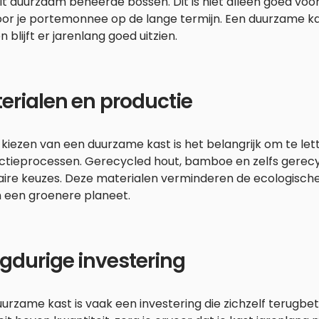
it duurzaam beheerde bossen. Dit is niet alleen goed voo
oor je portemonnee op de lange termijn. Een duurzame ka
 blijft er jarenlang goed uitzien.
erialen en productie
t kiezen van een duurzame kast is het belangrijk om te le
ctieprocessen. Gerecycled hout, bamboe en zelfs gerecy
aire keuzes. Deze materialen verminderen de ecologisch
n een groenere planeet.
gdurige investering
urzame kast is vaak een investering die zichzelf terugbet