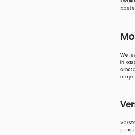
kwalit
boeten
Mod
We lev
in kas
omsta
om je 
Ver
Verste
passen