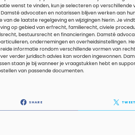
atie wenst te vinden, kun je selecteren op verschillende 
 Damsté advocaten en notarissen blijven werken aan hun 
 van de laatste regelgeving en wijzigingen hierin. Je vind
ing op gebied van erfrecht, familierecht, civiele proced
srecht, bestuursrecht en financieringen. Damsté advocat
articulieren, ondernemingen en overheidsinstellingen. H
breide informatie rondom verschillende vormen van recht
ver verder juridisch advies kan worden ingewonnen. Da
ssen staan je bij wanneer je vraagstukken hebt en support
pstellen van passende documenten.
SHARE
TWEE