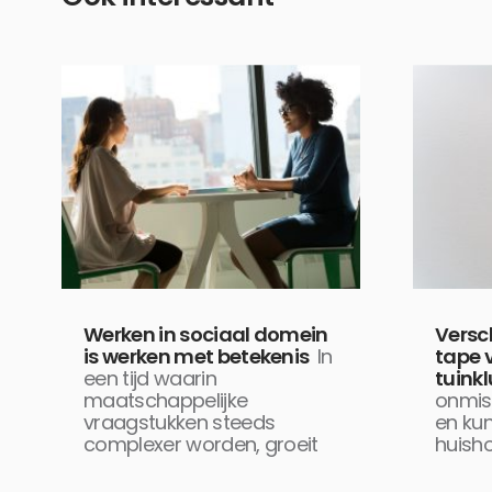
Werken in sociaal domein
Versc
is werken met betekenis
In
tape 
een tijd waarin
tuinkl
maatschappelijke
onmis
vraagstukken steeds
en kun 
complexer worden, groeit
huish