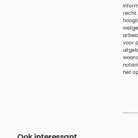
inform
recht.
hoogte
wetgev
arbeid
voor p
uitge
waaro
notari
het o
Ook interessant