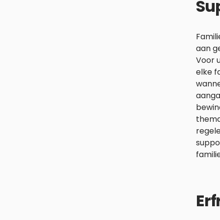
Sup
Famili
aan ge
Voor u
elke f
wanne
aanga
bewind
themat
regele
suppo
famili
Erf