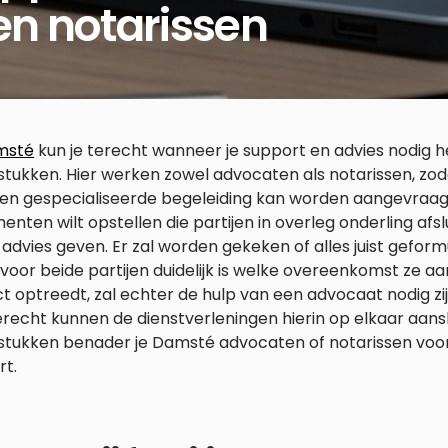
n notarissen
msté
kun je terecht wanneer je support en advies nodig he
tukken. Hier werken zowel advocaten als notarissen, zod
ten gespecialiseerde begeleiding kan worden aangevraag
nten wilt opstellen die partijen in overleg onderling afsl
j advies geven. Er zal worden gekeken of alles juist gefor
voor beide partijen duidelijk is welke overeenkomst ze a
ct optreedt, zal echter de hulp van een advocaat nodig zi
erecht kunnen de dienstverleningen hierin op elkaar aanslu
stukken benader je Damsté advocaten of notarissen voor
rt.