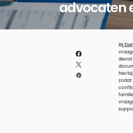
advocaten e
Bij
Da
vraags
diens
docume
hierbi
zodat 
confli
famili
vraag
suppo