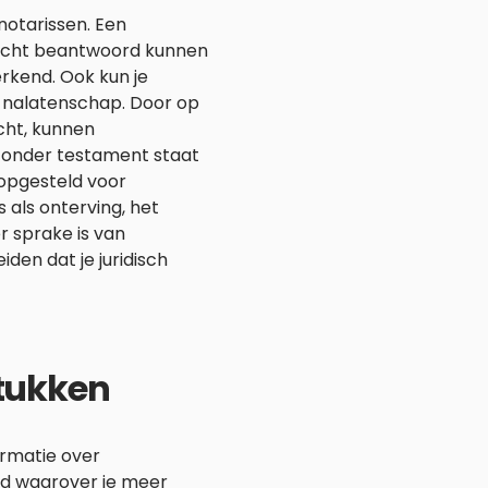
notarissen. Een
recht beantwoord kunnen
 erkend. Ook kun je
 nalatenschap. Door op
echt, kunnen
 Zonder testament staat
 opgesteld voor
 als onterving, het
r sprake is van
den dat je juridisch
stukken
ormatie over
ied waarover je meer