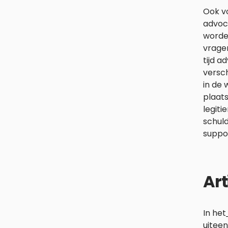
Ook vo
advoc
worden
vrage
tijd a
versch
in de 
plaats
legiti
schuld
suppo
Art
In het
uiteen