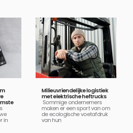
um
Milieuvriendelijke logistiek
re
met elektrische heftrucks
limste
Sommige ondernemers
s
maken er een sport van om
uwe
de ecologische voetafdruk
r in
van hun