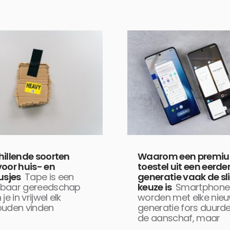
hillende soorten
Waarom een premi
voor huis- en
toestel uit een eerde
usjes
Tape is een
generatie vaak de s
baar gereedschap
keuze is
Smartphone
je in vrijwel elk
worden met elke nie
ouden vinden
generatie fors duurde
de aanschaf, maar