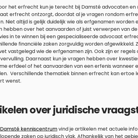
or het erfrecht kun je terecht bij Damsté advocaten en 
aat erfrecht ontzorgt, doordat al je vragen rondom erf
. Niet altijd is gelijk duidelijk wie als erfgenamen worden
n hebben over het aanvaarden of juist verwerpen van de
dvies in te winnen bij een gespecialiseerde advocaat erfr
illende financiële zaken zorgvuldig worden afgewikkeld.
wet vastgelegd wie de erfgenamen zijn. Ook zijn er regels
vervulling. Daarnaast kun je vragen hebben over kwesties
eme erfdeel of het aanvaarden van een erfenis wanneer e
en. Verschillende thematiek binnen erfrecht kan ertoe lei
rt wenst.
ikelen over juridische vraag
Damsté kenniscentrum
vind je artikelen met actuele inf
lopende zaken op juridisch vlak. Afhankelijk van het geb