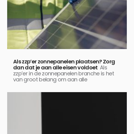
Als zzp’er zonnepanelen plaatsen? Zorg
dan dat je aan alle eisen voldoet
Als
zzp’er in de zonnepanelen branche is het
van groot belang om aan alle