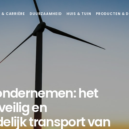
 & CARRIÈRE
DUURZAAMHEID
HUIS & TUIN
PRODUCTEN & D
ndernemen: het
eilig en
elijk transport van