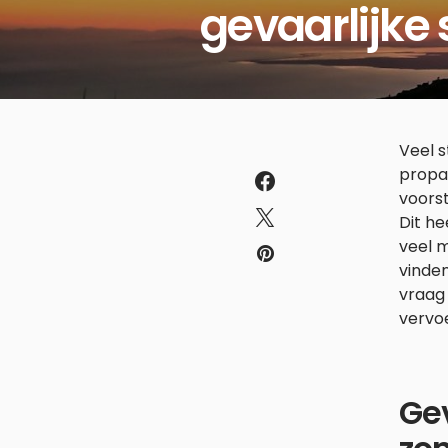
gevaarlijke 
Veel s
propaa
voorst
Dit he
veel m
vinden
vraag 
vervoe
Gev