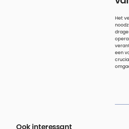
va
Het ve
noodza
drage
operat
verant
een vo
crucia
omgaa
Ook interessant