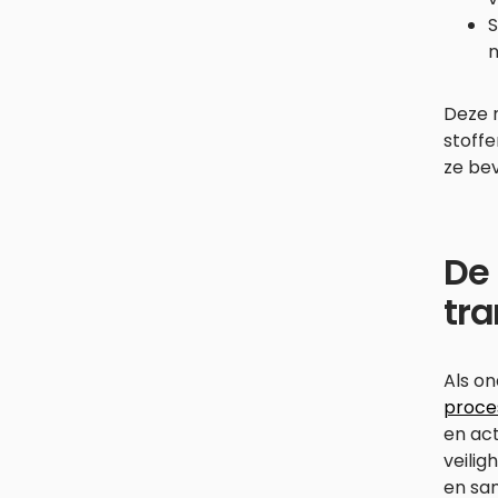
S
n
Deze m
stoffe
ze be
De
tra
Als on
proce
en act
veilig
en sa