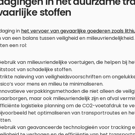
dagingen in het duurzame tr
aarlijke stoffen
daging in
het vervoer van gevaarlijke goederen zoals lith
 van een balans tussen veiligheid en milieuvriendelijkheid.
en een rol:
ebruik van milieuvriendelijke voertuigen, die helpen bij 
itstoot van schadelijke stoffen.
trikte naleving van veiligheidsvoorschriften om ongeluk
isico’s voor mens en milieu te minimaliseren.
nnovatieve verpakkingsmethoden die niet alleen de veilig
aarborgen, maar ook milieuvriendelijk zijn en afval vermi
fficiënte logistieke planning om de CO2-voetafdruk te v
ijvoorbeeld het optimaliseren van transportroutes en h
itten.
ebruik van geavanceerde technologieën voor tracking e
eiligheid te verhogen en de efficiëntie van het transpor