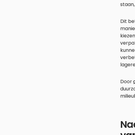
staan
Dit be
manie
kiezen
verpak
kunnen
verbe
lagere
Door
duurz
milie
Naa