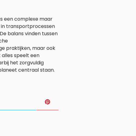
en is een complexe maar
n in transportprocessen
 De balans vinden tussen
sche
ige praktijken, maar ook
 alles speelt een
bij het zorgvuldig
aneet centraal staan.
T