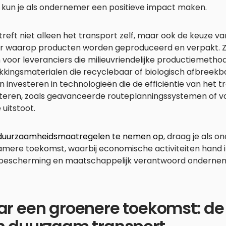
, kun je als ondernemer een positieve impact maken.
treft niet alleen het transport zelf, maar ook de keuze v
r waarop producten worden geproduceerd en verpakt. Zo
 voor leveranciers die milieuvriendelijke productiemetho
kingsmaterialen die recyclebaar of biologisch afbreekbaa
 investeren in technologieën die de efficiëntie van het 
teren, zoals geavanceerde routeplanningssystemen of v
 uitstoot.
duurzaamheidsmaatregelen te nemen op
, draag je als 
amere toekomst, waarbij economische activiteiten hand 
ubescherming en maatschappelijk verantwoord onderne
r een groenere toekomst: de