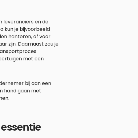
an leveranciers en de
 kun je bijvoorbeeld
den hanteren, of voor
r zijn. Daarnaast zou je
transportproces
oertuigen met een
ondernemer bij aan een
in hand gaan met
men.
 essentie