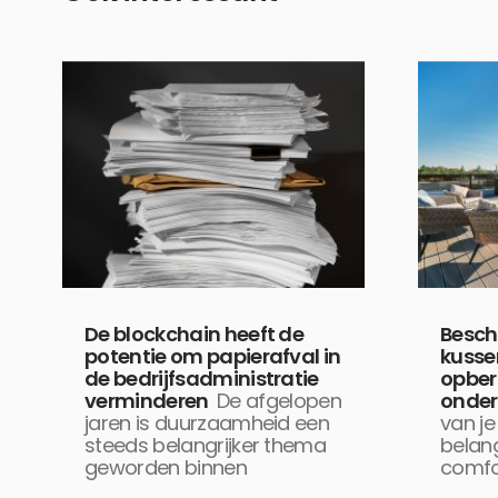
De blockchain heeft de
Besch
potentie om papierafval in
kussen
de bedrijfsadministratie
opber
verminderen
De afgelopen
onde
jaren is duurzaamheid een
van je 
steeds belangrijker thema
belang
geworden binnen
comfo