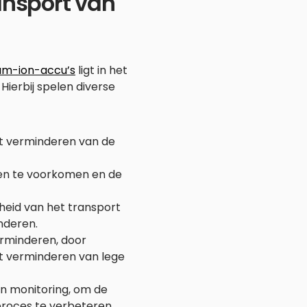
ansport van
ium-ion-accu’s
ligt in het
 Hierbij spelen diverse
het verminderen van de
ken te voorkomen en de
heid van het transport
nderen.
erminderen, door
et verminderen van lege
n monitoring, om de
tproces te verbeteren.