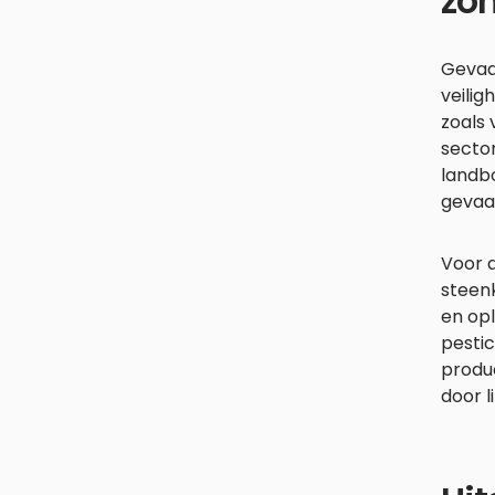
zo
Gevaar
veilig
zoals 
sector
landb
gevaar
Voor 
steenk
en op
pestic
produ
door l