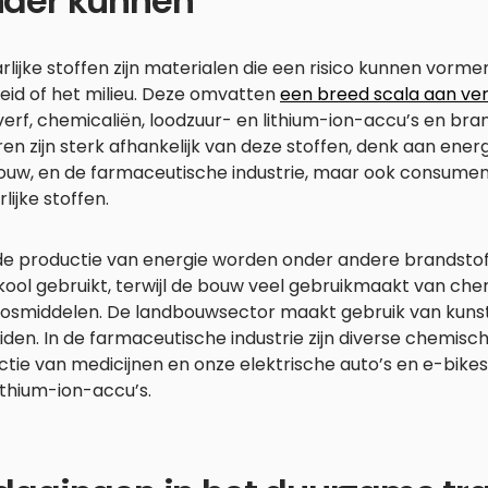
nder kunnen
lijke stoffen zijn materialen die een risico kunnen vorm
heid of het milieu. Deze omvatten
een breed scala aan ve
verf, chemicaliën, loodzuur- en lithium-ion-accu’s en bra
en zijn sterk afhankelijk van deze stoffen, denk aan ener
ouw, en de farmaceutische industrie, maar ook consume
lijke stoffen.
de productie van energie worden onder andere brandstof
ool gebruikt, terwijl de bouw veel gebruikmaakt van che
losmiddelen. De landbouwsector maakt gebruik van kuns
iden. In de farmaceutische industrie zijn diverse chemisc
ctie van medicijnen en onze elektrische auto’s en e-bi
ithium-ion-accu’s.