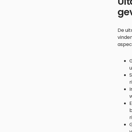
Uit
gev
De uit
vinden
aspect
G
u
S
r
I
w
E
b
r
G
v