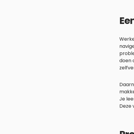
Een
Werken
navig
probl
doen o
zelfv
Daarn
makke
Je lee
Deze 