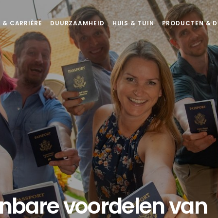
 & CARRIÈRE
DUURZAAMHEID
HUIS & TUIN
PRODUCTEN & D
nbare voordelen van