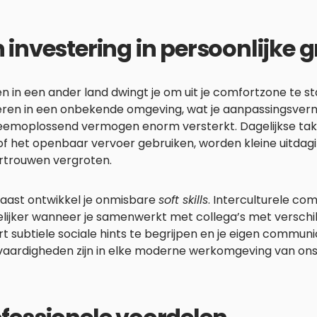
 investering in persoonlijke g
 in een ander land dwingt je om uit je comfortzone te st
eren in een onbekende omgeving, wat je aanpassingsve
eemoplossend vermogen enorm versterkt. Dagelijkse ta
f het openbaar vervoer gebruiken, worden kleine uitdagi
ertrouwen vergroten.
aast ontwikkel je onmisbare
soft skills
. Interculturele c
lijker wanneer je samenwerkt met collega’s met verschi
rt subtiele sociale hints te begrijpen en je eigen communic
vaardigheden zijn in elke moderne werkomgeving van on