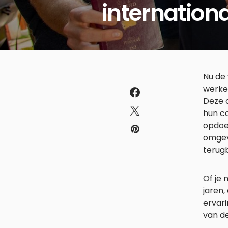
internation
Nu de 
werken
Deze o
hun ca
opdoen
omgevi
terugb
Of je 
jaren,
ervar
van d