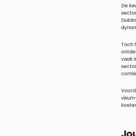
De keu
sector
Dublin
dynam
Toch h
ontde
vaak 
sector
combi
Voorda
visum-
koste
Jo