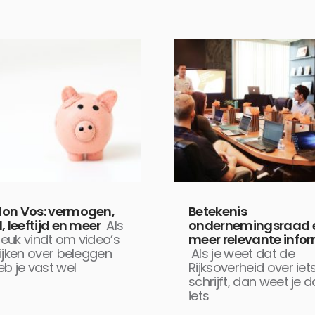
on Vos: vermogen,
Betekenis
, leeftijd en meer
Als
ondernemingsraad 
 leuk vindt om video’s
meer relevante info
ijken over beleggen
Als je weet dat de
b je vast wel
Rijksoverheid over iet
schrijft, dan weet je d
iets