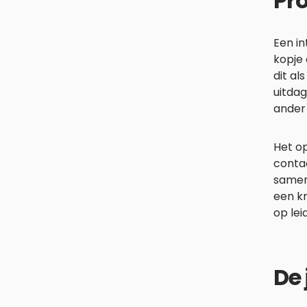
Pro
Een in
kopje 
dit al
uitdag
ander 
Het op
contac
samen
een kr
op lei
De 