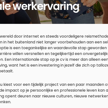
ale werkervaring
wereld door internet en steeds voordeligere reismethoden
 in het buitenland niet langer voorbehouden aan een sel
ptie is een toegankelijke en waardevolle stap geworden 
rrière willen versnellen en tegelijkertijd een onvergetelij
. Een internationale stap op je cv is meer dan alleen ee
ng, want het is een investering in jezelf die zich op tall
etaalt.
nu kiest voor een tijdelijk project van een paar maanden o
 de impact op je persoonlijke en professionele leven kan aa
ing opent deuren naar nieuwe culturen, nieuwe netwerke
enken.