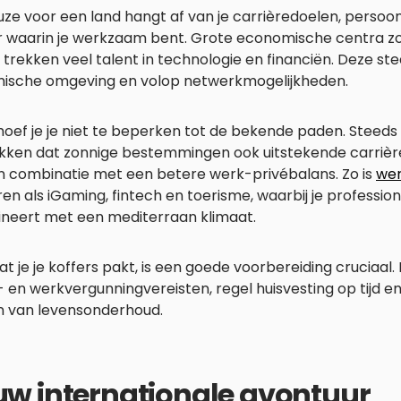
ze voor een land hangt af van je carrièredoelen, persoonl
 waarin je werkzaam bent. Grote economische centra zoal
 trekken veel talent in technologie en financiën. Deze s
ische omgeving en volop netwerkmogelijkheden.
oef je je niet te beperken tot de bekende paden. Steeds
kken dat zonnige bestemmingen ook uitstekende carrièr
in combinatie met een betere werk-privébalans. Zo is
wer
en als iGaming, fintech en toerisme, waarbij je professio
neert met een mediterraan klimaat.
t je je koffers pakt, is een goede voorbereiding cruciaal
 en werkvergunningvereisten, regel huisvesting op tijd en 
n van levensonderhoud.
uw internationale avontuur