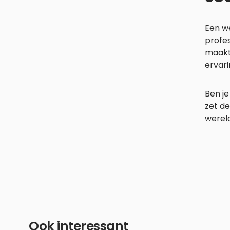
Een we
profes
maakt 
ervari
Ben j
zet de
wereld
Ook interessant