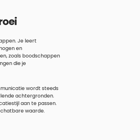
roei
appen. Je leert
rmogen en
ken, zoals boodschappen
ngen die je
ommunicatie wordt steeds
llende achtergronden.
atiestijl aan te passen.
schatbare waarde.