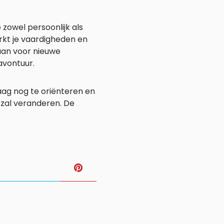
 zowel persoonlijk als
erkt je vaardigheden en
taan voor nieuwe
avontuur.
aag nog te oriënteren en
n zal veranderen. De
T