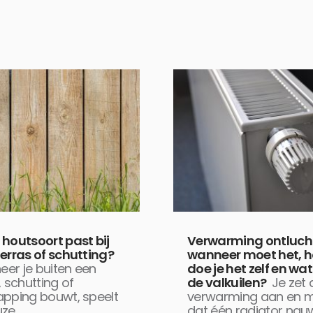
 houtsoort past bij
Verwarming ontluch
erras of schutting?
wanneer moet het, 
er je buiten een
doe je het zelf en wat 
, schutting of
de valkuilen?
Je zet 
apping bouwt, speelt
verwarming aan en m
uze
dat één radiator nauw