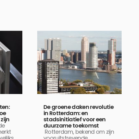
ten:
De groene daken revolutie
hoe
in Rotterdam: en
zijn
stadsinitiatief voor een
de
duurzame toekomst
erkt
Rotterdam, bekend om zijn
elijks
vooruitstrevende