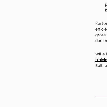
p
k
Korto
effici
grote 
doelen
Wil je
traini
Belt o