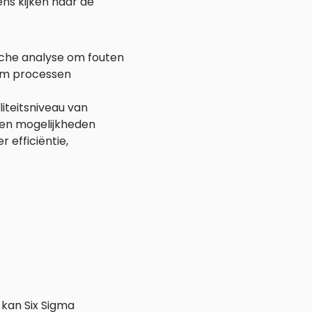
ens kijken naar de
ische analyse om fouten
 om processen
iteitsniveau van
joen mogelijkheden
 efficiëntie,
 kan Six Sigma