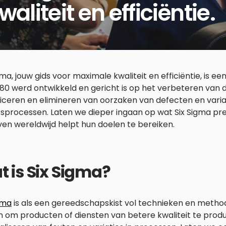
liteit en efficiëntie.
gma, jouw gids voor maximale kwaliteit en efficiëntie, is e
’80 werd ontwikkeld en gericht is op het verbeteren van d
ficeren en elimineren van oorzaken van defecten en varia
fsprocessen. Laten we dieper ingaan op wat Six Sigma pr
ven wereldwijd helpt hun doelen te bereiken.
 is Six Sigma?
gma
is als een gereedschapskist vol technieken en method
 om producten of diensten van betere kwaliteit te prod