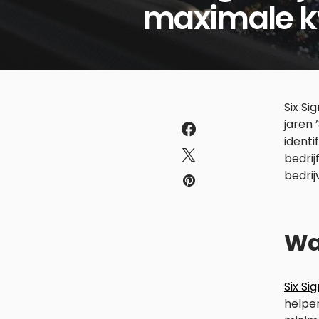
maximale kwa
Six Si
jaren 
identi
bedrij
bedrij
Wat
Six Si
helpen