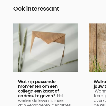
Ook interessant
Wat zijn passende
Welke
momenten om een
jouw t
collega een kaart of
Wanne
cadeau te geven?
Het
terras
werkende leven is meer
overk
dan vergaderen, deadlines
de ke