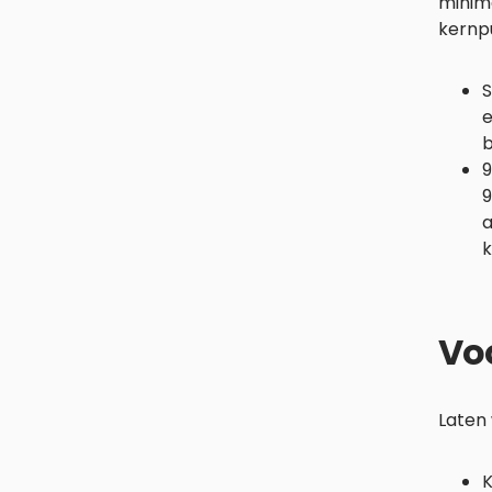
minima
kernp
S
e
b
9
9
a
k
Vo
Laten 
K