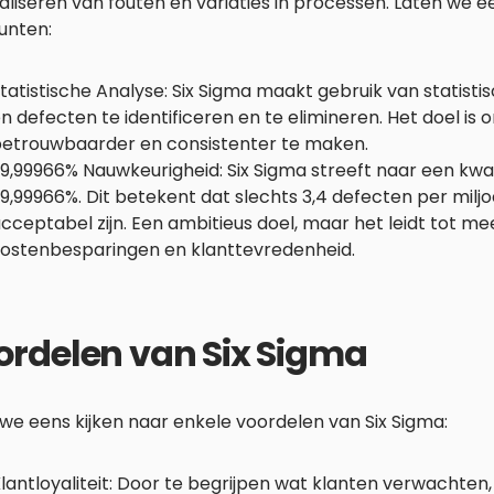
liseren van fouten en variaties in processen. Laten we e
unten:
tatistische Analyse: Six Sigma maakt gebruik van statist
n defecten te identificeren en te elimineren. Het doel is
etrouwbaarder en consistenter te maken.
9,99966% Nauwkeurigheid: Six Sigma streeft naar een kwal
9,99966%. Dit betekent dat slechts 3,4 defecten per mil
cceptabel zijn. Een ambitieus doel, maar het leidt tot meer
ostenbesparingen en klanttevredenheid.
ordelen van Six Sigma
we eens kijken naar enkele voordelen van Six Sigma:
lantloyaliteit: Door te begrijpen wat klanten verwachten,