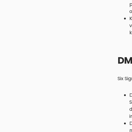
p
o
K
v
k
DM
Six S
D
S
d
i
D
n