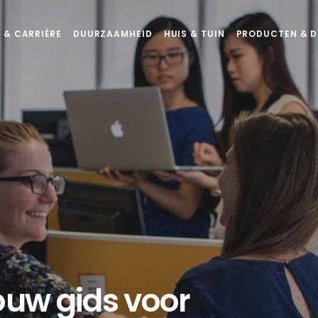
 & CARRIÈRE
DUURZAAMHEID
HUIS & TUIN
PRODUCTEN & D
ouw gids voor