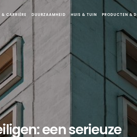
 & CARRIÈRE
DUURZAAMHEID
HUIS & TUIN
PRODUCTEN & D
iligen: een serieuze