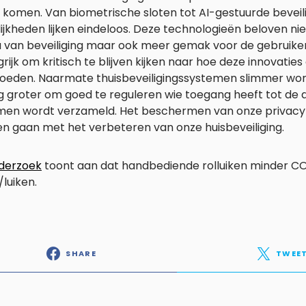
 komen. Van biometrische sloten tot AI-gestuurde beveil
jkheden lijken eindeloos. Deze technologieën beloven nie
 van beveiliging maar ook meer gemak voor de gebruiker. 
rijk om kritisch te blijven kijken naar hoe deze innovatie
loeden. Naarmate thuisbeveiligingssystemen slimmer wor
 groter om goed te reguleren wie toegang heeft tot de 
men wordt verzameld. Het beschermen van onze privacy 
n gaan met het verbeteren van onze huisbeveiliging.
nderzoek
toont aan dat handbediende rolluiken minder CO
/luiken.
SHARE
TWEE