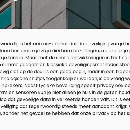
oordig is het een no-brainer dat de beveiliging van je hui
lleen bescherm je zo je dierbare bezittingen, maar ook je 
n je familie. Maar met de snelle ontwikkelingen in techno
n slimme gadgets en klassieke beveiligingsmethodes ste
evig slot op de deur is een goed begin, maar in een tijdp
hnologische snufjes toegankelijker worden, is de vraag wa
inbrekers. Naast fysieke beveiliging speelt privacy ook ee
’s en sensoren kun je niet alleen je huis in de gaten ho
sico dat gevoelige data in verkeerde handen valt. Dit is e
veiliging dat tegenwoordig steeds meer aandacht krijgt. W
, zonder het gevoel te hebben dat onze privacy op het sp