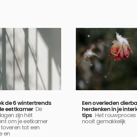
k de 6 wintertrends
Een overleden dierb
de eettkamer
De
herdenken in je interi
agen zijn hét
tips
Het rouwproces 
t om je eetkamer
nooit gemakkelijk
toveren tot een
e en