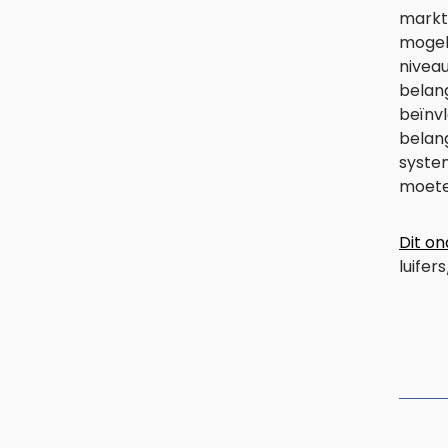
markt
mogeli
niveau
belang
beïnv
belang
syste
moete
Dit o
luifers