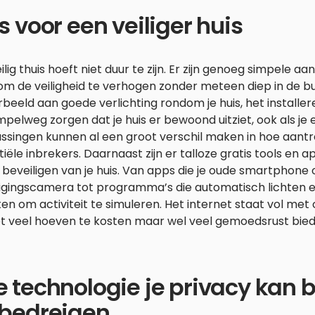
s voor een veiliger huis
ilig thuis hoeft niet duur te zijn. Er zijn genoeg simpele aa
m de veiligheid te verhogen zonder meteen diep in de bu
rbeeld aan goede verlichting rondom je huis, het installer
mpelweg zorgen dat je huis er bewoond uitziet, ook als je e
singen kunnen al een groot verschil maken in hoe aantrek
iële inbrekers. Daarnaast zijn er talloze gratis tools en 
t beveiligen van je huis. Van apps die je oude smartphon
ligingscamera tot programma’s die automatisch lichten 
ten om activiteit te simuleren. Het internet staat vol met
et veel hoeven te kosten maar wel veel gemoedsrust bied
e technologie je privacy kan
 bedreigen