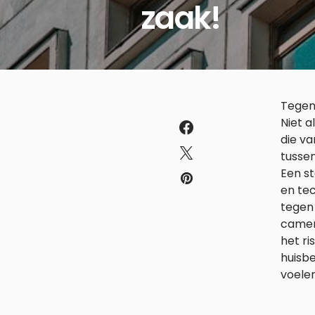
zaak!
Tegenw
Niet a
die va
tusse
Een st
en tec
tegen 
camera
het ri
huisbe
voelen