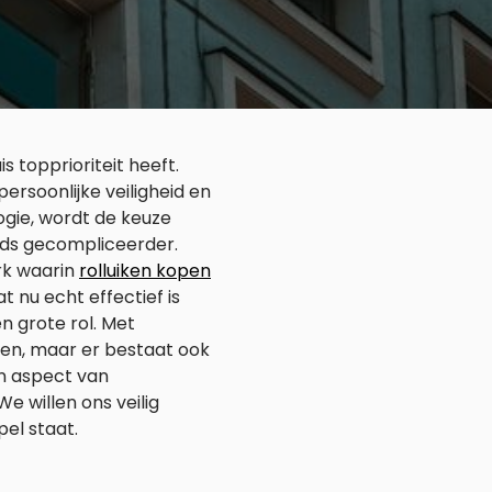
s topprioriteit heeft.
persoonlijke veiligheid en
logie, wordt de keuze
eds gecompliceerder.
erk waarin
rolluiken kopen
t nu echt effectief is
n grote rol. Met
uden, maar er bestaat ook
en aspect van
e willen ons veilig
el staat.