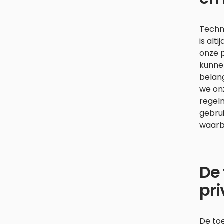
Techno
is alt
onze 
kunne
belang
we on
regel
gebrui
waarb
De 
pr
De toe