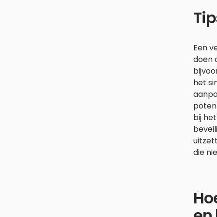
Tip
Een ve
doen o
bijvoo
het si
aanpas
potent
bij he
bevei
uitzet
die ni
Ho
en