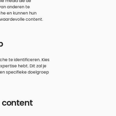
le media die de
 van anderen te
iche en kunnen hun
 waardevolle content.
p
che te identificeren. Kies
ertise hebt. Dit zal je
een specifieke doelgroep
 content