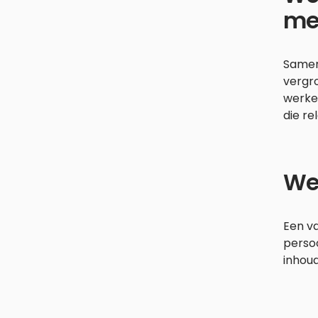
me
Samen
vergr
werke
die re
We
Een va
persoo
inhoud