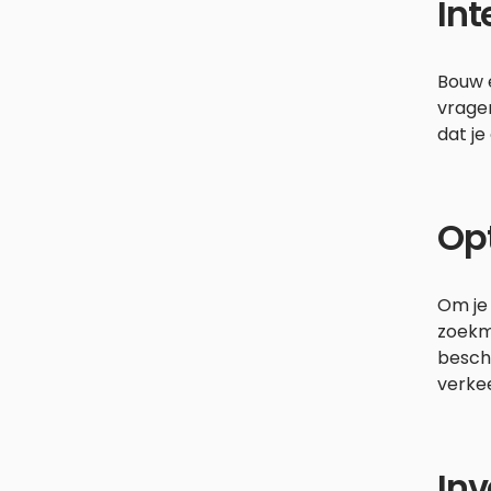
Int
Bouw 
vrage
dat j
Opt
Om je 
zoekma
beschr
verkee
Inv