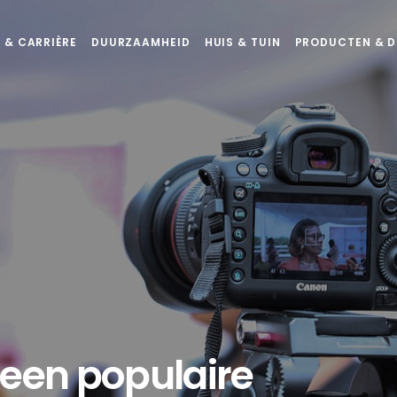
 & CARRIÈRE
DUURZAAMHEID
HUIS & TUIN
PRODUCTEN & D
 een populaire