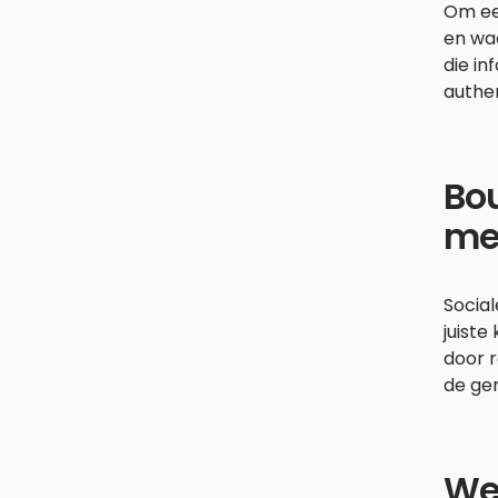
Om een
en waa
die in
authen
Bo
me
Social
juiste
door 
de ge
We