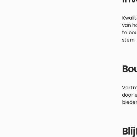
Kwalit
van ho
te bou
stem.
Bou
Vertro
door e
bieden
Bli