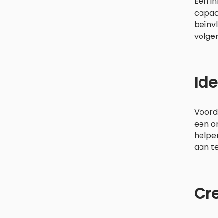
Een in
capaci
beïnv
volge
Ide
Voorda
een on
helpen
aan t
Cr