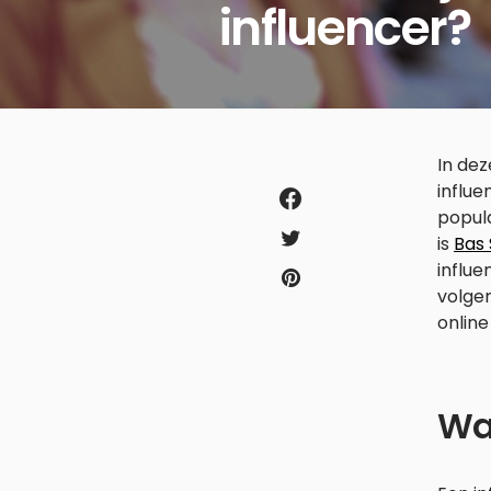
influencer?
In dez
influ
popula
is
Bas 
influe
volgen
online
Wat