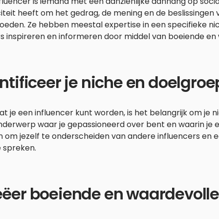
fluencer is iemand met een aanzienlijke aanhang op socia
teit heeft om het gedrag, de mening en de beslissingen
loeden. Ze hebben meestal expertise in een specifieke n
rs inspireren en informeren door middel van boeiende en
ntificeer je niche en doelgroe
t je een influencer kunt worden, is het belangrijk om je ni
derwerp waar je gepassioneerd over bent en waarin je exp
 om jezelf te onderscheiden van andere influencers en 
e spreken.
eëer boeiende en waardevolle