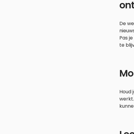
on
De wer
nieuws
Pas j
te blij
Mon
Houd j
werkt.
kunnen