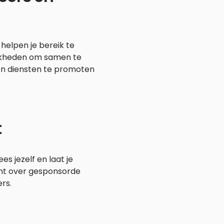
elpen je bereik te
ijkheden om samen te
en diensten te promoten
t
es jezelf en laat je
ant over gesponsorde
rs.