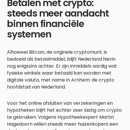
Betalen met crypto:
steeds meer aandacht
binnen financiële
systemen
Alhoewel Bitcoin, de originele cryptomunt, is
bedoeld als betaalmiddel, blijft Nederland hierin
nog enigszins achter. Er zijn inmiddels aardig wat
fysieke winkels waar betaald kan worden met
digitale valuta, met name in Arnhem: de crypto
hoofdstad van Nederland.
Voor het online afsluiten van verzekeringen en
hypotheken blijft het echter zeer lastig om crypto
te gebruiken. Volgens Hypotheekexpert Martin
Hagedoorn willen steeds meer huizenkopers een