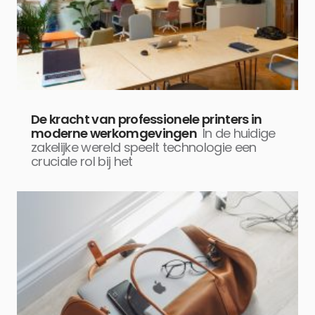
De kracht van professionele printers in
moderne werkomgevingen
In de huidige
zakelijke wereld speelt technologie een
cruciale rol bij het