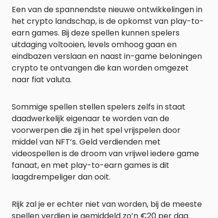
Een van de spannendste nieuwe ontwikkelingen in
het crypto landschap, is de opkomst van play-to-
earn games. Bij deze spellen kunnen spelers
uitdaging voltooien, levels omhoog gaan en
eindbazen verslaan en naast in-game beloningen
crypto te ontvangen die kan worden omgezet
naar fiat valuta.
Sommige spellen stellen spelers zelfs in staat
daadwerkelijk eigenaar te worden van de
voorwerpen die zij in het spel vrijspelen door
middel van NFT’s. Geld verdienden met
videospellen is de droom van vrijwel iedere game
fanaat, en met play-to-earn games is dit
laagdrempeliger dan ooit.
Rijk zal je er echter niet van worden, bij de meeste
spellen verdien je gemiddeld zo’n €20 per dag.