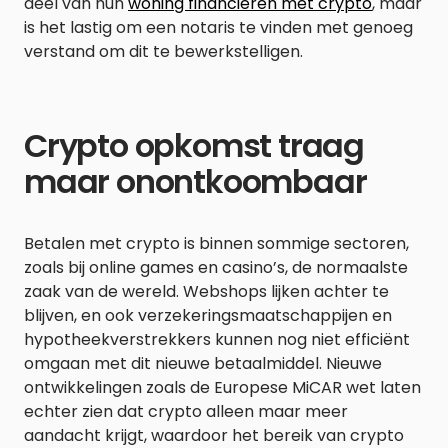
deel van hun
woning financieren met crypto
, maar
is het lastig om een notaris te vinden met genoeg
verstand om dit te bewerkstelligen.
Crypto opkomst traag
maar onontkoombaar
Betalen met crypto is binnen sommige sectoren,
zoals bij online games en casino’s, de normaalste
zaak van de wereld. Webshops lijken achter te
blijven, en ook verzekeringsmaatschappijen en
hypotheekverstrekkers kunnen nog niet efficiënt
omgaan met dit nieuwe betaalmiddel. Nieuwe
ontwikkelingen zoals de Europese MiCAR wet laten
echter zien dat crypto alleen maar meer
aandacht krijgt, waardoor het bereik van crypto