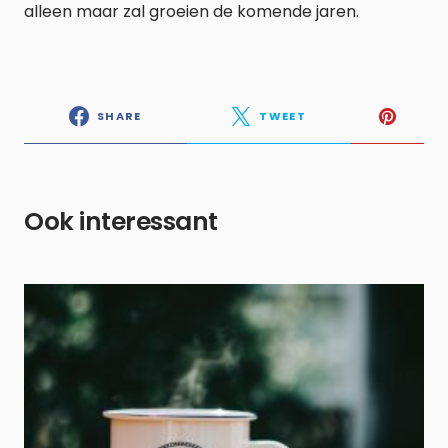
alleen maar zal groeien de komende jaren.
SHARE
TWEET
Ook interessant