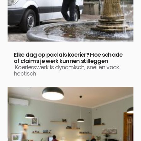
Elke dag op pad als koerier? Hoe schade
of claims je werk kunnen stilleggen
Koerierswerk is dynamisch, snel en vaak
hectisch