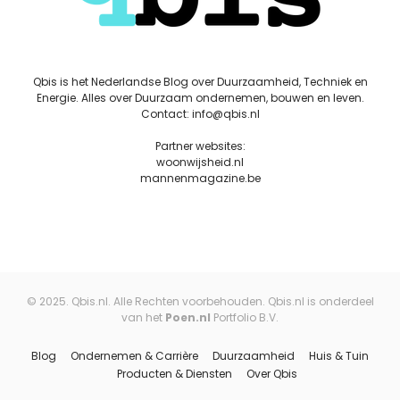
Qbis is het Nederlandse Blog over Duurzaamheid, Techniek en
Energie. Alles over Duurzaam ondernemen, bouwen en leven.
Contact: info@qbis.nl
Partner websites:
woonwijsheid.nl
mannenmagazine.be
© 2025. Qbis.nl. Alle Rechten voorbehouden. Qbis.nl is onderdeel
van het
Poen.nl
Portfolio B.V.
Blog
Ondernemen & Carrière
Duurzaamheid
Huis & Tuin
Producten & Diensten
Over Qbis