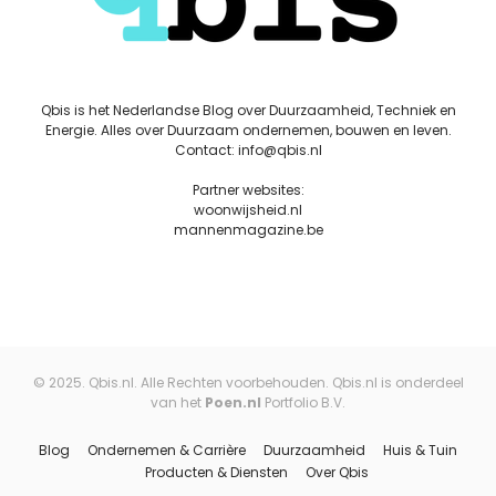
Qbis is het Nederlandse Blog over Duurzaamheid, Techniek en
Energie. Alles over Duurzaam ondernemen, bouwen en leven.
Contact: info@qbis.nl
Partner websites:
woonwijsheid.nl
mannenmagazine.be
© 2025. Qbis.nl. Alle Rechten voorbehouden. Qbis.nl is onderdeel
van het
Poen.nl
Portfolio B.V.
Blog
Ondernemen & Carrière
Duurzaamheid
Huis & Tuin
Producten & Diensten
Over Qbis