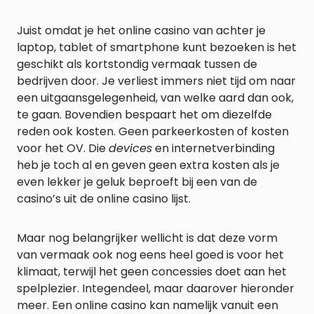
Juist omdat je het online casino van achter je
laptop, tablet of smartphone kunt bezoeken is het
geschikt als kortstondig vermaak tussen de
bedrijven door. Je verliest immers niet tijd om naar
een uitgaansgelegenheid, van welke aard dan ook,
te gaan. Bovendien bespaart het om diezelfde
reden ook kosten. Geen parkeerkosten of kosten
voor het OV. Die
devices
en internetverbinding
heb je toch al en geven geen extra kosten als je
even lekker je geluk beproeft bij een van de
casino’s uit de online casino lijst.
Maar nog belangrijker wellicht is dat deze vorm
van vermaak ook nog eens heel goed is voor het
klimaat, terwijl het geen concessies doet aan het
spelplezier. Integendeel, maar daarover hieronder
meer. Een online casino kan namelijk vanuit een