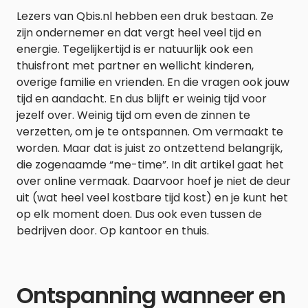
Lezers van Qbis.nl hebben een druk bestaan. Ze
zijn ondernemer en dat vergt heel veel tijd en
energie. Tegelijkertijd is er natuurlijk ook een
thuisfront met partner en wellicht kinderen,
overige familie en vrienden. En die vragen ook jouw
tijd en aandacht. En dus blijft er weinig tijd voor
jezelf over. Weinig tijd om even de zinnen te
verzetten, om je te ontspannen. Om vermaakt te
worden. Maar dat is juist zo ontzettend belangrijk,
die zogenaamde “me-time”. In dit artikel gaat het
over online vermaak. Daarvoor hoef je niet de deur
uit (wat heel veel kostbare tijd kost) en je kunt het
op elk moment doen. Dus ook even tussen de
bedrijven door. Op kantoor en thuis.
Ontspanning wanneer en