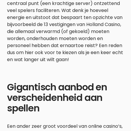
centraal punt (een krachtige server) ontzettend
veel spelers faciliteren. Wat denk je hoeveel
energie en uitstoot dat bespaart ten opzichte van
bijvoorbeeld de 13 vestigingen van Holland Casino,
die allemaal verwarmd (of gekoeld) moeten
worden, onderhouden moeten worden en
personeel hebben dat ernaartoe reist? Een reden
dus om hier ook voor te kiezen als je een keer echt
en wat langer uit wilt gaan!
Gigantisch aanbod en
verscheidenheid aan
spellen
Een ander zeer groot voordeel van online casino’s,