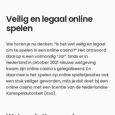
Veilig en legaal online
spelen
We horen je nu denken: “Is het wel veilig en legaal
om te spelen in een online casino?” Het antwoord
daarop is een volmondig “Ja!”. Sinds er in
Nederland in oktober 2021 nieuwe wetgeving
kwam zijn online casino’s gelegaliseerd. En
daarmee is het spelen op online spelletjessites ook
een stuk veiliger geworden, mits je dat doet bij een
online casino met een licentie van de Nederlandse
Kansspelautoriteit (Ksa).