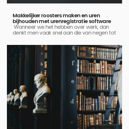
Makkelijker roosters maken en uren
bijhouden met urenregistratie software
Wanneer we het hebben over werk, dan
denkt men vaak snel aan die van negen tot