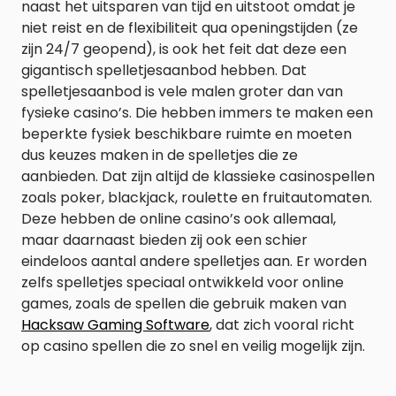
naast het uitsparen van tijd en uitstoot omdat je
niet reist en de flexibiliteit qua openingstijden (ze
zijn 24/7 geopend), is ook het feit dat deze een
gigantisch spelletjesaanbod hebben. Dat
spelletjesaanbod is vele malen groter dan van
fysieke casino’s. Die hebben immers te maken een
beperkte fysiek beschikbare ruimte en moeten
dus keuzes maken in de spelletjes die ze
aanbieden. Dat zijn altijd de klassieke casinospellen
zoals poker, blackjack, roulette en fruitautomaten.
Deze hebben de online casino’s ook allemaal,
maar daarnaast bieden zij ook een schier
eindeloos aantal andere spelletjes aan. Er worden
zelfs spelletjes speciaal ontwikkeld voor online
games, zoals de spellen die gebruik maken van
Hacksaw Gaming Software
, dat zich vooral richt
op casino spellen die zo snel en veilig mogelijk zijn.