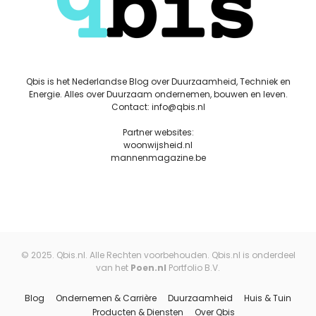
Qbis is het Nederlandse Blog over Duurzaamheid, Techniek en
Energie. Alles over Duurzaam ondernemen, bouwen en leven.
Contact: info@qbis.nl
Partner websites:
woonwijsheid.nl
mannenmagazine.be
© 2025. Qbis.nl. Alle Rechten voorbehouden. Qbis.nl is onderdeel
van het
Poen.nl
Portfolio B.V.
Blog
Ondernemen & Carrière
Duurzaamheid
Huis & Tuin
Producten & Diensten
Over Qbis