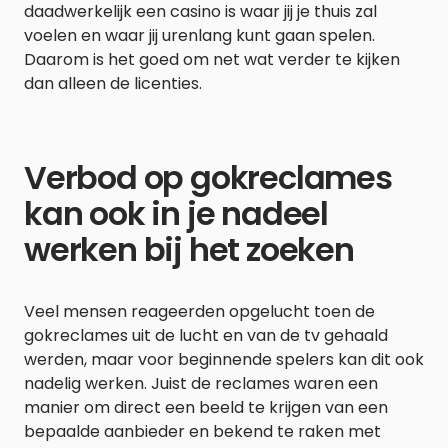
daadwerkelijk een casino is waar jij je thuis zal
voelen en waar jij urenlang kunt gaan spelen.
Daarom is het goed om net wat verder te kijken
dan alleen de licenties.
Verbod op gokreclames
kan ook in je nadeel
werken bij het zoeken
Veel mensen reageerden opgelucht toen de
gokreclames uit de lucht en van de tv gehaald
werden, maar voor beginnende spelers kan dit ook
nadelig werken. Juist de reclames waren een
manier om direct een beeld te krijgen van een
bepaalde aanbieder en bekend te raken met