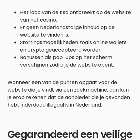
Het logo van de Ksa ontbreekt op de website
van het casino.
Er geen Nederlandstalige inhoud op de
website te vinden is.
Stortingsmogelijkheden zoals online wallets
en crypto geaccepteerd worden.
Bonussen als pop-ups op het scherm
verschijnen zodra je de website opent.
Wanneer een van de punten opgaat voor de
website die je vindt via een zoekmachine, dan kun
je erop rekenen dat de aanbieder die je gevonden
hebt inderdaad illegaal is in Nederland.
Gegarandeerd een veilige