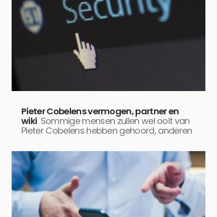
Pieter Cobelens vermogen, partner en
wiki
Sommige mensen zullen wel ooit van
Pieter Cobelens hebben gehoord, anderen