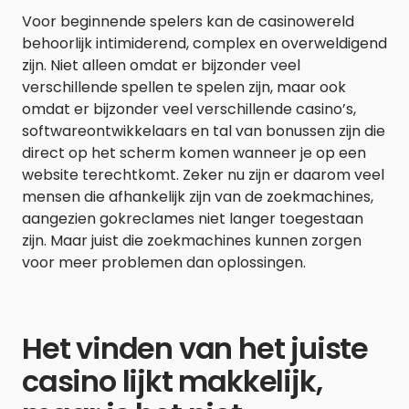
Voor beginnende spelers kan de casinowereld
behoorlijk intimiderend, complex en overweldigend
zijn. Niet alleen omdat er bijzonder veel
verschillende spellen te spelen zijn, maar ook
omdat er bijzonder veel verschillende casino’s,
softwareontwikkelaars en tal van bonussen zijn die
direct op het scherm komen wanneer je op een
website terechtkomt. Zeker nu zijn er daarom veel
mensen die afhankelijk zijn van de zoekmachines,
aangezien gokreclames niet langer toegestaan
zijn. Maar juist die zoekmachines kunnen zorgen
voor meer problemen dan oplossingen.
Het vinden van het juiste
casino lijkt makkelijk,