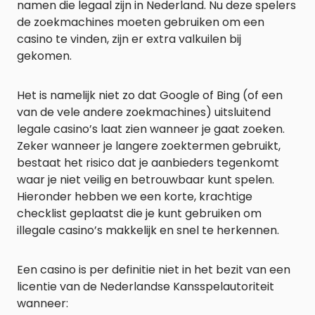
namen die legaal zijn in Nederland. Nu deze spelers
de zoekmachines moeten gebruiken om een
casino te vinden, zijn er extra valkuilen bij
gekomen.
Het is namelijk niet zo dat Google of Bing (of een
van de vele andere zoekmachines) uitsluitend
legale casino’s laat zien wanneer je gaat zoeken.
Zeker wanneer je langere zoektermen gebruikt,
bestaat het risico dat je aanbieders tegenkomt
waar je niet veilig en betrouwbaar kunt spelen.
Hieronder hebben we een korte, krachtige
checklist geplaatst die je kunt gebruiken om
illegale casino’s makkelijk en snel te herkennen.
Een casino is per definitie niet in het bezit van een
licentie van de Nederlandse Kansspelautoriteit
wanneer: