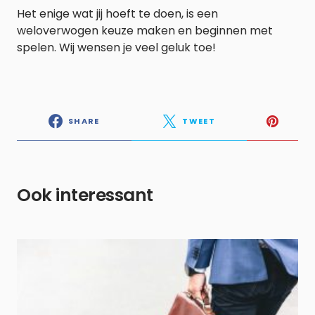
Het enige wat jij hoeft te doen, is een
weloverwogen keuze maken en beginnen met
spelen. Wij wensen je veel geluk toe!
SHARE
TWEET
Ook interessant