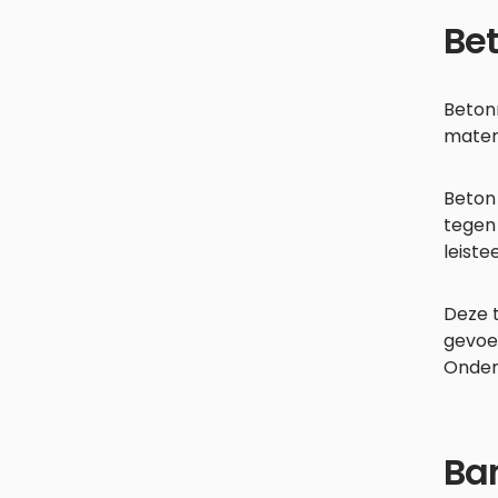
Bet
Betonn
materi
Beton 
tegen 
leiste
Deze t
gevoel
Onder
Bam