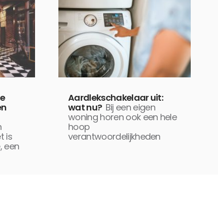
de
Aardlekschakelaar uit:
en
wat nu?
Bij een eigen
woning horen ook een hele
n
hoop
t is
verantwoordelijkheden
, een