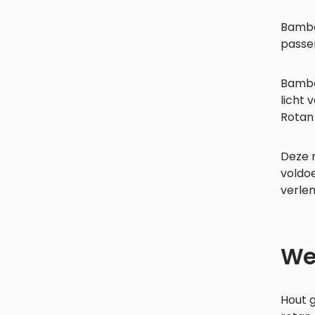
Bamboe
passen
Bamboe
licht 
Rotan 
Deze m
voldo
verlen
Wel
Hout 