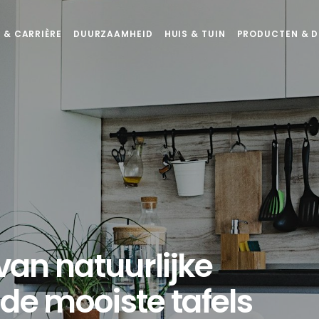
 & CARRIÈRE
DUURZAAMHEID
HUIS & TUIN
PRODUCTEN & D
an natuurlijke
 de mooiste tafels