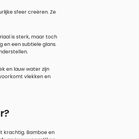
lijke sfeer creëren. Ze
iaal is sterk, maar toch
g en een subtiele glans.
nderstellen.
k en lauw water zijn
 voorkomt vlekken en
r?
gt krachtig. Bamboe en