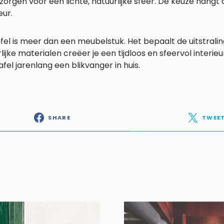
zorgen voor een lichte, natuurlijke sfeer. De keuze hangt 
eur.
fel is meer dan een meubelstuk. Het bepaalt de uitstrali
lijke materialen creëer je een tijdloos en sfeervol interieur.
afel jarenlang een blikvanger in huis.
SHARE
TWEE