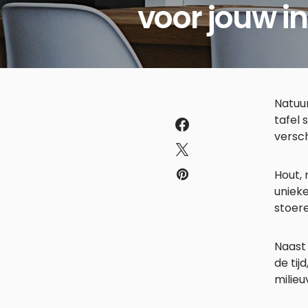
voor jouw in
Natuur
tafel 
versch
Hout, 
unieke
stoere
Naast 
de tij
milieu