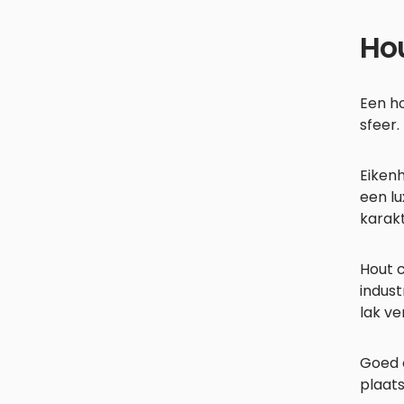
Hou
Een ho
sfeer.
Eikenh
een lu
karakt
Hout 
indust
lak ve
Goed 
plaats