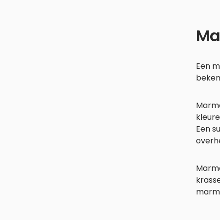
Mar
Een ma
bekend
Marmer
kleure
Een s
overh
Marme
krasse
marmer