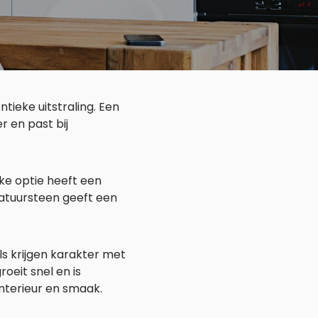
tieke uitstraling. Een
r en past bij
ke optie heeft een
natuursteen geeft een
ls krijgen karakter met
roeit snel en is
interieur en smaak.