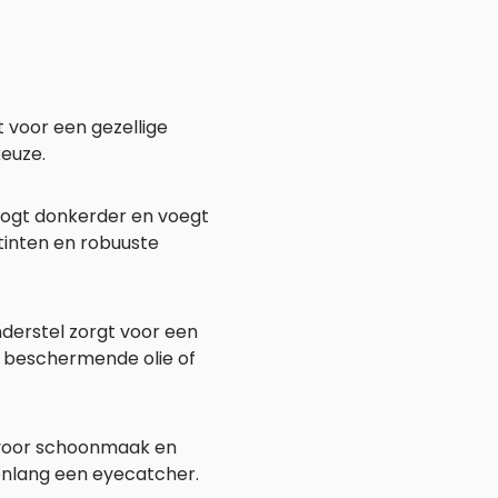
t voor een gezellige
keuze.
t oogt donkerder en voegt
tinten en robuuste
derstel zorgt voor een
en beschermende olie of
 voor schoonmaak en
renlang een eyecatcher.