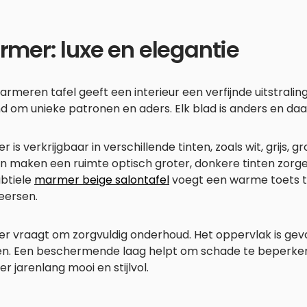
mer: luxe en elegantie
rmeren tafel geeft een interieur een verfijnde uitstraling
 om unieke patronen en aders. Elk blad is anders en daar
 is verkrijgbaar in verschillende tinten, zoals wit, grijs, g
n maken een ruimte optisch groter, donkere tinten zorge
ubtiele
marmer beige salontafel
voegt een warme toets t
eersen.
r vraagt om zorgvuldig onderhoud. Het oppervlak is gevo
n. Een beschermende laag helpt om schade te beperken. M
 jarenlang mooi en stijlvol.