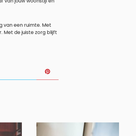
af van jouw woonstijl en
ng van een ruimte. Met
 Met de juiste zorg blijft
T