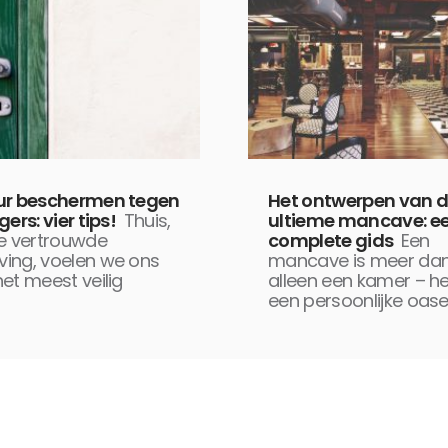
ur beschermen tegen
Het ontwerpen van 
gers: vier tips!
Thuis,
ultieme mancave: e
ze vertrouwde
complete gids
Een
ing, voelen we ons
mancave is meer da
et meest veilig
alleen een kamer – he
een persoonlijke oase