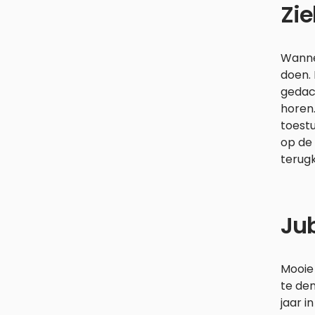
Zie
Wannee
doen. 
gedach
horen.
toestu
op de
terugk
Ju
Mooie
te den
jaar i