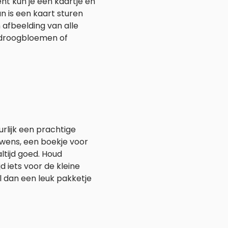
t kun je een kaartje en
n is een kaart sturen
 afbeelding van alle
s droogbloemen of
urlijk een prachtige
 wens, een boekje voor
tijd goed. Houd
d iets voor de kleine
l dan een leuk pakketje