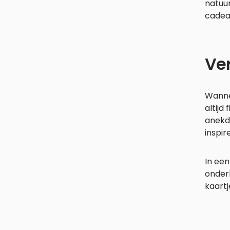
natuur
cadeau
Ver
Wanne
altijd
anekd
inspi
In een
onderl
kaartj