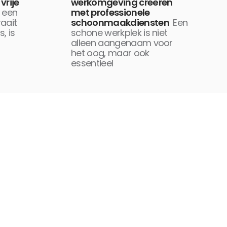
vrije
werkomgeving creëren
n een
met professionele
raait
schoonmaakdiensten
Een
, is
schone werkplek is niet
alleen aangenaam voor
het oog, maar ook
essentieel