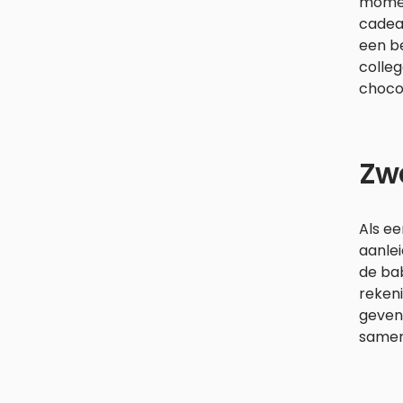
moment
cadeau
een b
colleg
choco
Zw
Als ee
aanlei
de ba
rekeni
geven,
samen