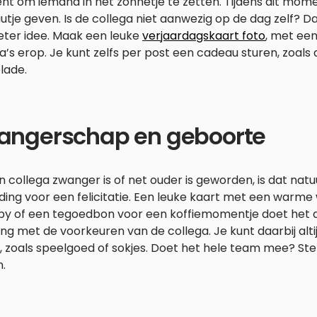
 om iemand in het zonnetje te zetten. Tijdens dit momen
tje geven. Is de collega niet aanwezig op de dag zelf? Da
eter idee. Maak een leuke
verjaardagskaart foto
, met een
a’s erop. Je kunt zelfs per post een cadeau sturen, zoal
lade.
angerschap en geboorte
n collega zwanger is of net ouder is geworden, is dat natu
ding voor een felicitatie. Een leuke kaart met een warme
by of een tegoedbon voor een koffiemomentje doet het al
ng met de voorkeuren van de collega. Je kunt daarbij altij
 zoals speelgoed of sokjes. Doet het hele team mee? Ste
.