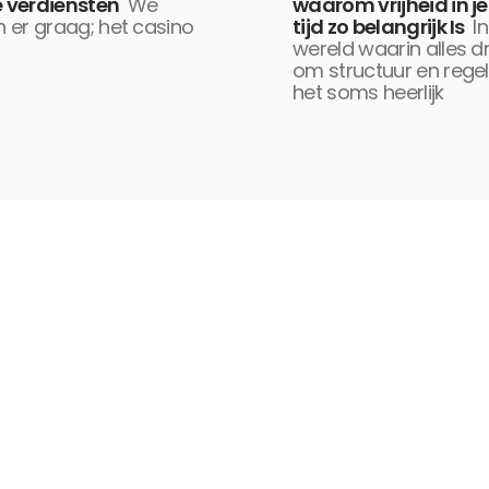
e verdiensten
We
waarom vrijheid in je 
 er graag; het casino
tijd zo belangrijk Is
I
wereld waarin alles d
om structuur en regels
het soms heerlijk