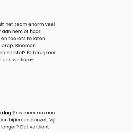
nuit het team enorm veel
er aan hem of haar
 en toe iets te laten
am erop. Bloemen
a herstel? Bij terugkeer
et een welkom-
ardag
. Er is meer om aan
n bij iemands inzet. Vijf
fs langer? Dat verdient