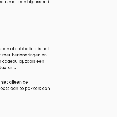
 team met een bijpassend
en of sabbatical is het
rt met herinneringen en
cadeau bij, zoals een
taurant.
niet alleen de
roots aan te pakken: een