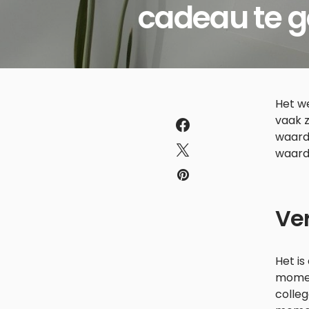
cadeau te 
Het w
vaak z
waard
waard
Ve
Het is
moment
colleg