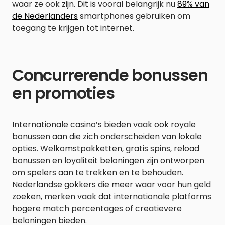
waar ze ook zijn. Dit is vooral belangrijk nu
89% van
de Nederlanders
smartphones gebruiken om
toegang te krijgen tot internet.
Concurrerende bonussen
en promoties
Internationale casino’s bieden vaak ook royale
bonussen aan die zich onderscheiden van lokale
opties. Welkomstpakketten, gratis spins, reload
bonussen en loyaliteit beloningen zijn ontworpen
om spelers aan te trekken en te behouden.
Nederlandse gokkers die meer waar voor hun geld
zoeken, merken vaak dat internationale platforms
hogere match percentages of creatievere
beloningen bieden.