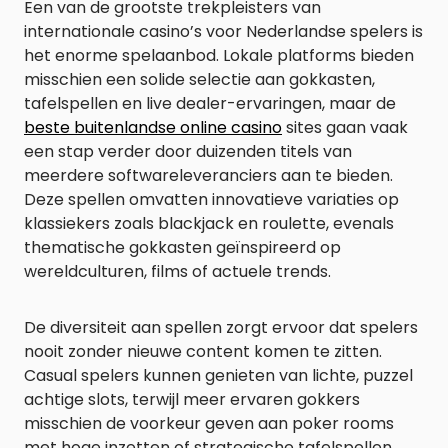
Een van de grootste trekpleisters van
internationale casino’s voor Nederlandse spelers is
het enorme spelaanbod. Lokale platforms bieden
misschien een solide selectie aan gokkasten,
tafelspellen en live dealer-ervaringen, maar de
beste buitenlandse online casino
sites gaan vaak
een stap verder door duizenden titels van
meerdere softwareleveranciers aan te bieden.
Deze spellen omvatten innovatieve variaties op
klassiekers zoals blackjack en roulette, evenals
thematische gokkasten geïnspireerd op
wereldculturen, films of actuele trends.
De diversiteit aan spellen zorgt ervoor dat spelers
nooit zonder nieuwe content komen te zitten.
Casual spelers kunnen genieten van lichte, puzzel
achtige slots, terwijl meer ervaren gokkers
misschien de voorkeur geven aan poker rooms
met hoge inzetten of strategische tafelspellen.