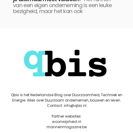
van een eigen onderneming is een leuke
bezigheid, maar het kan ook
Qbis is het Nederlandse Blog over Duurzaamheid, Techniek en
Energie. Alles over Duurzaam ondernemen, bouwen en leven.
Contact: info@qbis.nl
Partner websites:
woonwijsheid.nl
mannenmagazine.be