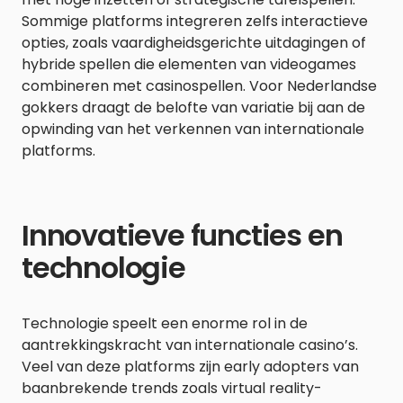
Sommige platforms integreren zelfs interactieve
opties, zoals vaardigheidsgerichte uitdagingen of
hybride spellen die elementen van videogames
combineren met casinospellen. Voor Nederlandse
gokkers draagt de belofte van variatie bij aan de
opwinding van het verkennen van internationale
platforms.
Innovatieve functies en
technologie
Technologie speelt een enorme rol in de
aantrekkingskracht van internationale casino’s.
Veel van deze platforms zijn early adopters van
baanbrekende trends zoals virtual reality-