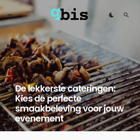
De lekkerste cateringen:
Kies de perfecte
smaakbeleving voor jouw
evenement