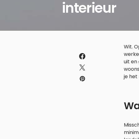
interieur
Wit. O
werkel
uit en
woonst
je het
Waa
Missch
minima