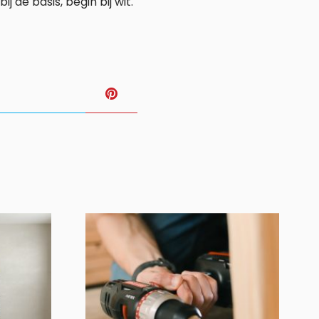
 de basis, begin bij wit.
T