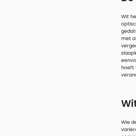
Wit he
optisc
gedate
met al
vergee
slaapk
eenvo
hoeft
verand
Wit
Wie de
variër