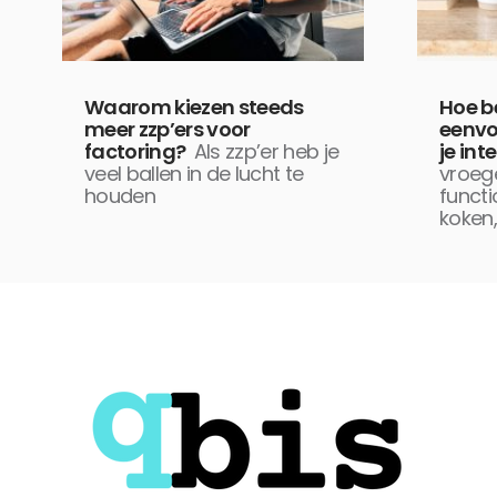
Waarom kiezen steeds
Hoe b
meer zzp’ers voor
eenvo
factoring?
Als zzp’er heb je
je int
veel ballen in de lucht te
vroeg
houden
functi
koken