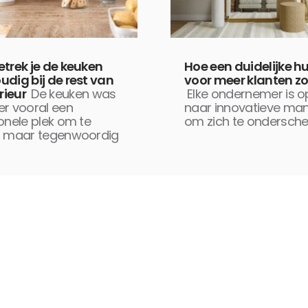
etrek je de keuken
Hoe een duidelijke hui
udig bij de rest van
voor meer klanten zo
erieur
De keuken was
Elke ondernemer is o
er vooral een
naar innovatieve man
onele plek om te
om zich te ondersche
, maar tegenwoordig