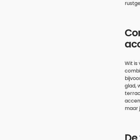
rustg
Com
ac
Wit is
combi
bijvoo
glad, 
terra
accent
maar j
De 