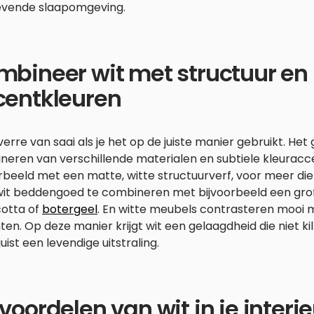
evende slaapomgeving.
bineer wit met structuur en
centkleuren
 verre van saai als je het op de juiste manier gebruikt. Het 
neren van verschillende materialen en subtiele kleuracc
rbeeld met een matte, witte structuurverf, voor meer die
wit beddengoed te combineren met bijvoorbeeld een grof 
cotta of
botergeel
. En witte meubels contrasteren mooi 
en. Op deze manier krijgt wit een gelaagdheid die niet kil 
uist een levendige uitstraling.
voordelen van wit in je interie