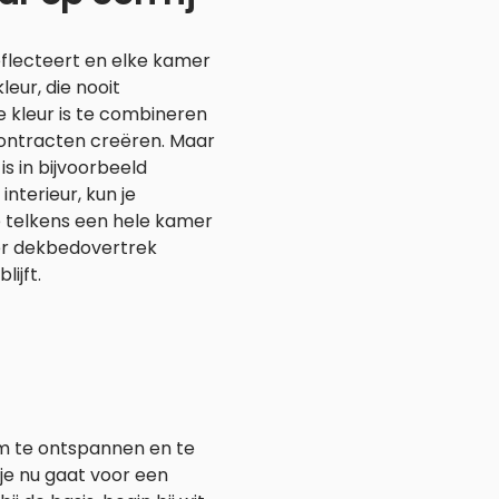
reflecteert en elke kamer
leur, die nooit
 de kleur is te combineren
contracten creëren. Maar
is in bijvoorbeeld
nterieur, kun je
e telkens een hele kamer
der dekbedovertrek
ijft.
 om te ontspannen en te
f je nu gaat voor een