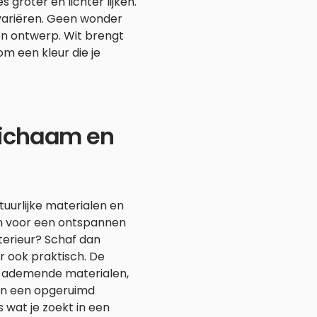
s groter en lichter lijken.
 variëren. Geen wonder
en ontwerp. Wit brengt
om een kleur die je
 lichaam en
tuurlijke materialen en
en voor een ontspannen
nterieur? Schaf dan
ar ook praktisch. De
 ademende materialen,
 én een opgeruimd
 wat je zoekt in een