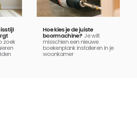
sstijl
Hoe kies je de juiste
rgt
boormachine?
Je wilt
p zoek
misschien een nieuwe
ieren
boekenplank installeren in je
iden
woonkamer