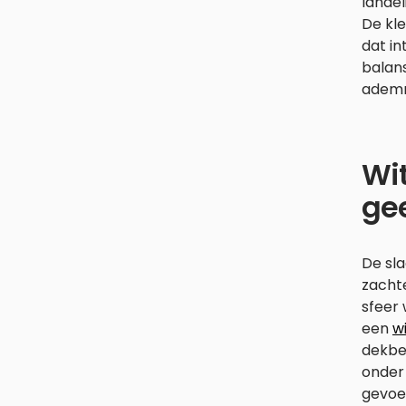
landel
De kl
dat in
balans
ademr
Wit
ge
De sla
zachte
sfeer 
een
w
dekbe
onder 
gevoel