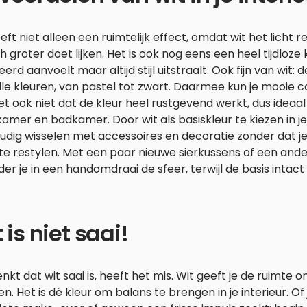
eft niet alleen een ruimtelijk effect, omdat wit het licht 
h groter doet lijken. Het is ook nog eens een heel tijdloze k
erd aanvoelt maar altijd stijl uitstraalt. Ook fijn van wit:
le kleuren, van pastel tot zwart. Daarmee kun je mooie 
t ook niet dat de kleur heel rustgevend werkt, dus ideaal 
amer en badkamer. Door wit als basiskleur te kiezen in je i
udig wisselen met accessoires en decoratie zonder dat j
 te restylen. Met een paar nieuwe sierkussens of een an
er je in een handomdraai de sfeer, terwijl de basis intact bl
 is niet saai!
nkt dat wit saai is, heeft het mis. Wit geeft je de ruimte
en. Het is dé kleur om balans te brengen in je interieur. O