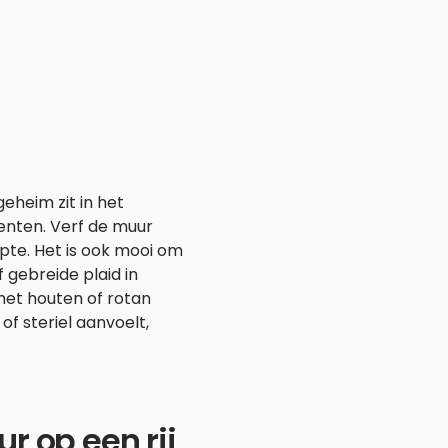
geheim zit in het
enten. Verf de muur
pte. Het is ook mooi om
gebreide plaid in
met houten of rotan
of steriel aanvoelt,
ur op een rij