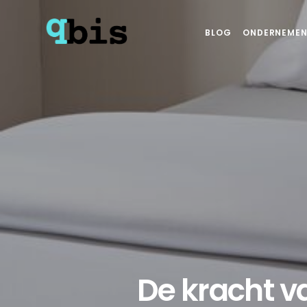
BLOG
ONDERNEMEN
De kracht va