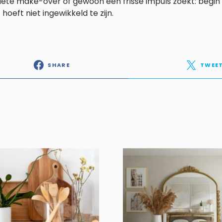
te make-over of gewoon een frisse impuls zoekt: begin bij
 hoeft niet ingewikkeld te zijn.
SHARE
TWEE