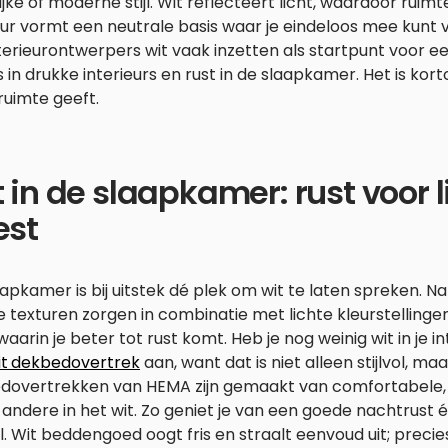
ijke of moderne stijl. Wit reflecteert licht, waardoor ruimte
eur vormt een neutrale basis waar je eindeloos mee kunt
terieurontwerpers wit vaak inzetten als startpunt voor e
 in drukke interieurs en rust in de slaapkamer. Het is kort
uimte geeft.
 in de slaapkamer: rust voor
est
apkamer is bij uitstek dé plek om wit te laten spreken. Na
 texturen zorgen in combinatie met lichte kleurstelling
waarin je beter tot rust komt. Heb je nog weinig wit in je i
it
dekbedovertrek
aan, want dat is niet alleen stijlvol, ma
dovertrekken van HEMA zijn gemaakt van comfortabele,
andere in het wit. Zo geniet je van een goede nachtrust
. Wit beddengoed oogt fris en straalt eenvoud uit; precies